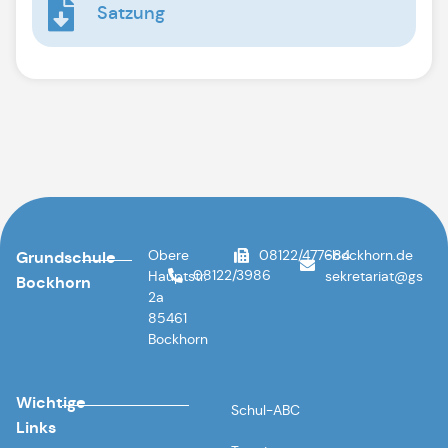
Satzung
Obere
08122/477684
ed.nrohkcob-
Grundschule
08122/3986
Hauptstr.
@tairaterkes
sg
Bockhorn
2a
85461
Bockhorn
Wichtige
Schul-ABC
Links